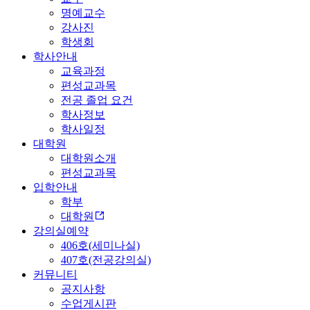
명예교수
강사진
학생회
학사안내
교육과정
편성교과목
전공 졸업 요건
학사정보
학사일정
대학원
대학원소개
편성교과목
입학안내
학부
대학원
강의실예약
406호(세미나실)
407호(전공강의실)
커뮤니티
공지사항
수업게시판