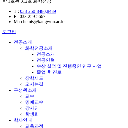
학 1호관 312호 화학전공
T
:
033-250-8480,8489
F
: 033-259-5667
M
: chemis@kangwon.ac.kr
로그인
전공소개
화학전공소개
전공소개
전공연혁
수상 실적 및 진행중인 연구 사업
졸업 후 진로
장학제도
오시는길
구성원소개
교수
명예교수
강사진
학생회
학사안내
교육과정