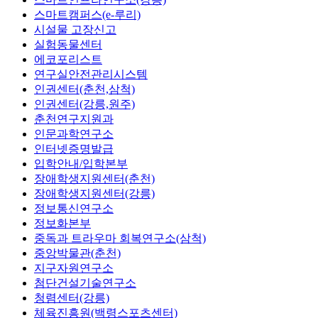
스마트캠퍼스(e-루리)
시설물 고장신고
실험동물센터
에코포리스트
연구실안전관리시스템
인권센터(춘천,삼척)
인권센터(강릉,원주)
춘천연구지원과
인문과학연구소
인터넷증명발급
입학안내/입학본부
장애학생지원센터(춘천)
장애학생지원센터(강릉)
정보통신연구소
정보화본부
중독과 트라우마 회복연구소(삼척)
중앙박물관(춘천)
지구자원연구소
첨단건설기술연구소
청렴센터(강릉)
체육진흥원(백령스포츠센터)