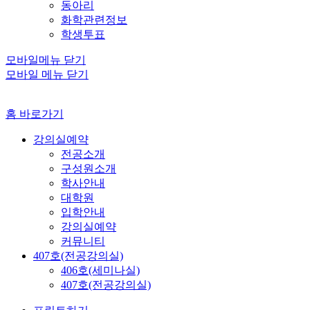
동아리
화학관련정보
학생투표
모바일메뉴 닫기
모바일 메뉴 닫기
홈 바로가기
강의실예약
전공소개
구성원소개
학사안내
대학원
입학안내
강의실예약
커뮤니티
407호(전공강의실)
406호(세미나실)
407호(전공강의실)