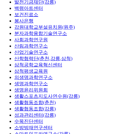
발전기금재단(강릉)
백령아트센터
보건진료소
봉사은행
강원대학교부설유치원(원주)
분자과학융합기술연구소
사회과학연구원
산림과학연구소
산업기술연구소
산학협력단(춘천,강릉,삼척)
삼척공학교육혁신센터
삼척평생교육원
의생명과학연구소
생명과학연구소
생명윤리위원회
생활스포츠지도사연수원(강릉)
생활협동조합(춘천)
생활협동조합(강릉)
성과관리센터(강릉)
수목진단센터
소방방재연구센터
스마트인프라연구소(강릉)