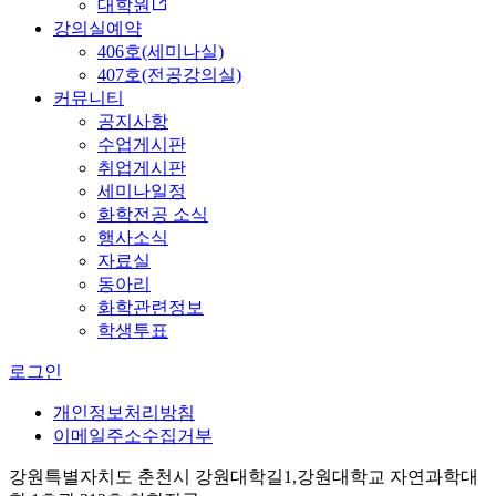
대학원
강의실예약
406호(세미나실)
407호(전공강의실)
커뮤니티
공지사항
수업게시판
취업게시판
세미나일정
화학전공 소식
행사소식
자료실
동아리
화학관련정보
학생투표
로그인
개인정보처리방침
이메일주소수집거부
강원특별자치도 춘천시 강원대학길1,강원대학교 자연과학대