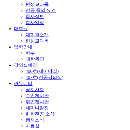
편성교과목
전공 졸업 요건
학사정보
학사일정
대학원
대학원소개
편성교과목
입학안내
학부
대학원
강의실예약
406호(세미나실)
407호(전공강의실)
커뮤니티
공지사항
수업게시판
취업게시판
세미나일정
화학전공 소식
행사소식
자료실