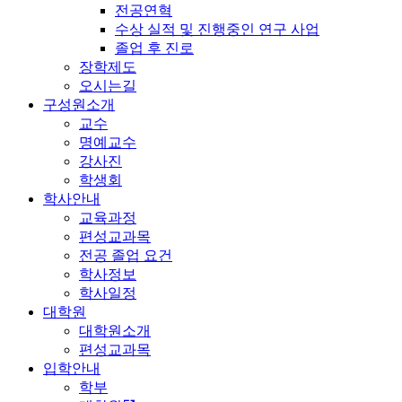
전공연혁
수상 실적 및 진행중인 연구 사업
졸업 후 진로
장학제도
오시는길
구성원소개
교수
명예교수
강사진
학생회
학사안내
교육과정
편성교과목
전공 졸업 요건
학사정보
학사일정
대학원
대학원소개
편성교과목
입학안내
학부